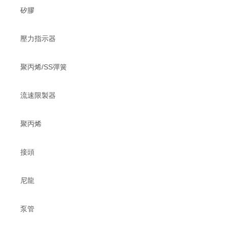
矽膠
壓力指示器
聚丙烯/SS彈簧
流速限製器
聚丙烯
接頭
尼龍
泵管