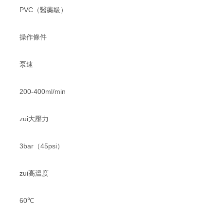
PVC（醫藥級）
操作條件
泵速
200-400ml/min
zui大壓力
3bar（45psi）
zui高溫度
60℃