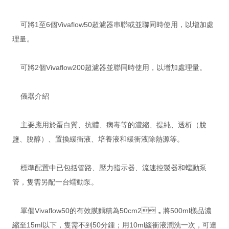
可將1至6個Vivaflow50超濾器串聯或並聯同時使用，以增加處
理量。
可將2個Vivaflow200超濾器並聯同時使用，以增加處理量。
儀器介紹
主要應用於蛋白質、抗體、病毒等的濃縮、提純、透析（脫
鹽、脫醇）、置換緩衝液、培養液和緩衝液除熱源等。
標準配置中已包括管路、壓力指示器、流速控製器和蠕動泵
管，隻需另配一台蠕動泵。
單個Vivaflow50的有效膜麵積為50cm2，將500ml樣品濃
縮至15ml以下，隻需不到50分鍾；用10ml緩衝液潤洗一次，可達