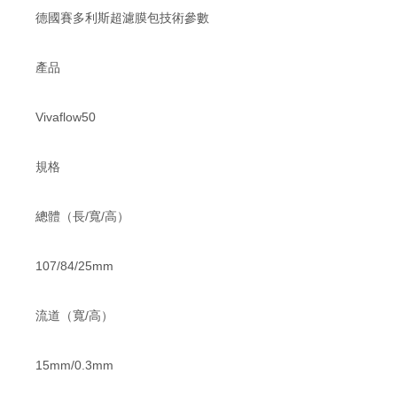
德國賽多利斯超濾膜包技術參數
產品
Vivaflow50
規格
總體（長/寬/高）
107/84/25mm
流道（寬/高）
15mm/0.3mm