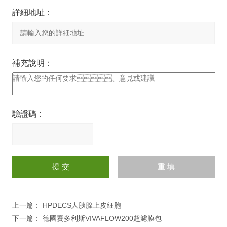
詳細地址：
補充說明：
驗證碼：
請
輸
入
計算結果（填寫阿拉伯數
字），如：三加四=7
上一篇：
HPDECS人胰腺上皮細胞
下一篇：
德國賽多利斯VIVAFLOW200超濾膜包