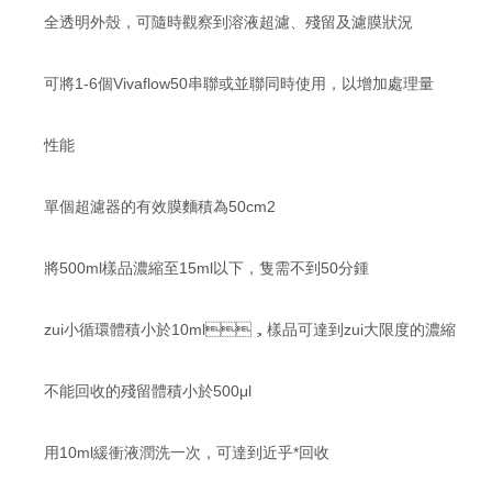
全透明外殼，可隨時觀察到溶液超濾、殘留及濾膜狀況
可將1-6個Vivaflow50串聯或並聯同時使用，以增加處理量
性能
單個超濾器的有效膜麵積為50cm2
將500ml樣品濃縮至15ml以下，隻需不到50分鍾
zui小循環體積小於10ml，樣品可達到zui大限度的濃縮
不能回收的殘留體積小於500μl
用10ml緩衝液潤洗一次，可達到近乎*回收