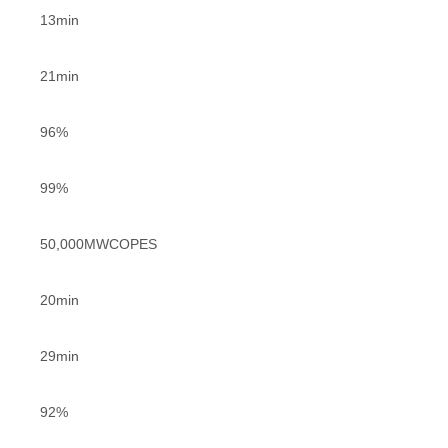
13min
21min
96%
99%
50,000MWCOPES
20min
29min
92%