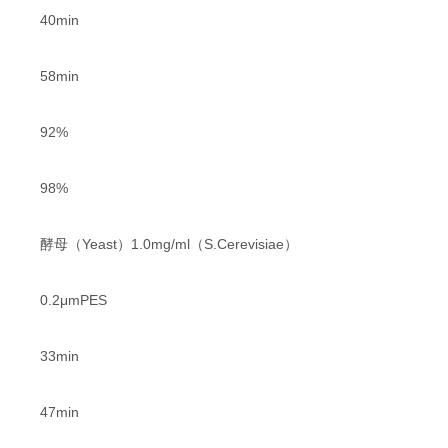
40min
58min
92%
98%
酵母（Yeast）1.0mg/ml（S.Cerevisiae）
0.2μmPES
33min
47min