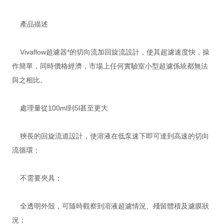
產品描述
Vivaflow超濾器*的切向流加回旋流設計，使其超濾速度快，操
作簡單，同時價格經濟，市場上任何實驗室小型超濾係統都無法
與之相比。
處理量從100ml到5l甚至更大
狹長的回旋流道設計，使溶液在低泵速下即可達到高速的切向
流循環；
不需要夾具；
全透明外殼，可隨時觀察到溶液超濾情況、殘留體積及濾膜狀
況；