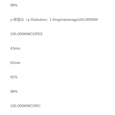
98%
γ-球蛋白（γ-Globulins）1.0mg/mlaverage160,000MW
100,000MWCOPES
43min
62min
92%
98%
100,000MWCORC