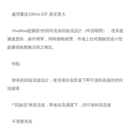
處理量從100ml-5升-甚至更大
Vivaflow超濾器*的切向流加回旋流設計（申請期間），使其超
濾速度快，操作簡單，同時價格經濟，市場上任何實驗室或小型
超濾係統都無法與之相比。
特點
狹長的回旋流道設計，使溶液在低泵速下即可達到高速的切向
流循環
*“回旋流”狹長流道，即使在高濃度下，仍可保持高流速
不需要夾具