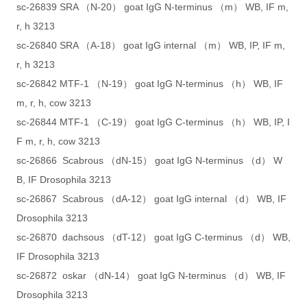
sc-26839 SRA （N-20） goat IgG N-terminus （m） WB, IF m,
r, h 3213
sc-26840 SRA （A-18） goat IgG internal （m） WB, IP, IF m,
r, h 3213
sc-26842 MTF-1 （N-19） goat IgG N-terminus （h） WB, IF
m, r, h, cow 3213
sc-26844 MTF-1 （C-19） goat IgG C-terminus （h） WB, IP, I
F m, r, h, cow 3213
sc-26866 Scabrous （dN-15） goat IgG N-terminus （d） W
B, IF Drosophila 3213
sc-26867 Scabrous （dA-12） goat IgG internal （d） WB, IF
Drosophila 3213
sc-26870 dachsous （dT-12） goat IgG C-terminus （d） WB,
IF Drosophila 3213
sc-26872 oskar （dN-14） goat IgG N-terminus （d） WB, IF
Drosophila 3213