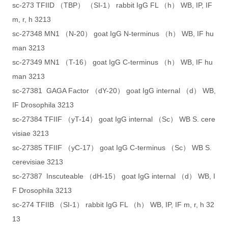
sc-273 TFIID （TBP） （SI-1） rabbit IgG FL （h） WB, IP, IF
m, r, h 3213
sc-27348 MN1 （N-20） goat IgG N-terminus （h） WB, IF hu
man 3213
sc-27349 MN1 （T-16） goat IgG C-terminus （h） WB, IF hu
man 3213
sc-27381 GAGA Factor （dY-20） goat IgG internal （d） WB,
IF Drosophila 3213
sc-27384 TFIIF （yT-14） goat IgG internal （Sc） WB S. cere
visiae 3213
sc-27385 TFIIF （yC-17） goat IgG C-terminus （Sc） WB S.
cerevisiae 3213
sc-27387 Inscuteable （dH-15） goat IgG internal （d） WB, I
F Drosophila 3213
sc-274 TFIIB （SI-1） rabbit IgG FL （h） WB, IP, IF m, r, h 32
13