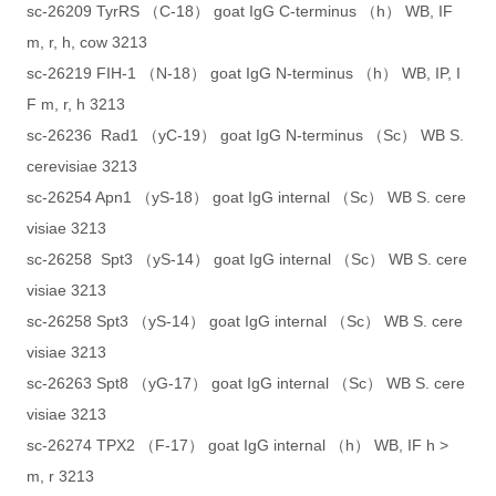
sc-26209 TyrRS （C-18） goat IgG C-terminus （h） WB, IF
m, r, h, cow 3213
sc-26219 FIH-1 （N-18） goat IgG N-terminus （h） WB, IP, I
F m, r, h 3213
sc-26236 Rad1 （yC-19） goat IgG N-terminus （Sc） WB S.
cerevisiae 3213
sc-26254 Apn1 （yS-18） goat IgG internal （Sc） WB S. cere
visiae 3213
sc-26258 Spt3 （yS-14） goat IgG internal （Sc） WB S. cere
visiae 3213
sc-26258 Spt3 （yS-14） goat IgG internal （Sc） WB S. cere
visiae 3213
sc-26263 Spt8 （yG-17） goat IgG internal （Sc） WB S. cere
visiae 3213
sc-26274 TPX2 （F-17） goat IgG internal （h） WB, IF h >
m, r 3213