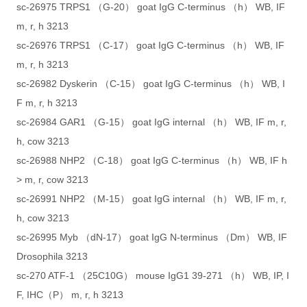
sc-26975 TRPS1 （G-20） goat IgG C-terminus （h） WB, IF
m, r, h 3213
sc-26976 TRPS1 （C-17） goat IgG C-terminus （h） WB, IF
m, r, h 3213
sc-26982 Dyskerin （C-15） goat IgG C-terminus （h） WB, I
F m, r, h 3213
sc-26984 GAR1 （G-15） goat IgG internal （h） WB, IF m, r,
h, cow 3213
sc-26988 NHP2 （C-18） goat IgG C-terminus （h） WB, IF h
> m, r, cow 3213
sc-26991 NHP2 （M-15） goat IgG internal （h） WB, IF m, r,
h, cow 3213
sc-26995 Myb （dN-17） goat IgG N-terminus （Dm） WB, IF
Drosophila 3213
sc-270 ATF-1 （25C10G） mouse IgG1 39-271 （h） WB, IP, I
F, IHC（P） m, r, h 3213