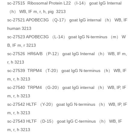
sc-27515 Ribosomal Protein L22 （I-14） goat IgG Internal
（h） WB, IF m, r, h, pig 3213
sc-27521 APOBEC3G （Q-17） goat IgG internal （h） WB, IF
human 3213
sc-27523 APOBEC3G （L-14） goat IgG N-terminus （m） W
B, IF m, r 3213
sc-27526 HR6A/B （P-12） goat IgG Internal （h） WB, IF m,
r, h 3213
sc-27539 TRPM4 （T-20） goat IgG N-terminus （h） WB, IF
m, r, h 3213
sc-27540 TRPM4 （G-20） goat IgG internal （h） WB, IP, IF
m, r, h 3213
sc-27542 HLTF （Y-20） goat IgG N-terminus （h） WB, IP, IF
m, r, h 3213
sc-27543 HLTF （D-15） goat IgG C-terminus （h） WB, IF
m, r, h 3213