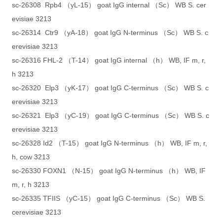
sc-26308 Rpb4 （yL-15） goat IgG internal （Sc） WB S. cer
evisiae 3213
sc-26314 Ctr9 （yA-18） goat IgG N-terminus （Sc） WB S. c
erevisiae 3213
sc-26316 FHL-2 （T-14） goat IgG internal （h） WB, IF m, r,
h 3213
sc-26320 Elp3 （yK-17） goat IgG C-terminus （Sc） WB S. c
erevisiae 3213
sc-26321 Elp3 （yC-19） goat IgG C-terminus （Sc） WB S. c
erevisiae 3213
sc-26328 Id2 （T-15） goat IgG N-terminus （h） WB, IF m, r,
h, cow 3213
sc-26330 FOXN1 （N-15） goat IgG N-terminus （h） WB, IF
m, r, h 3213
sc-26335 TFIIS （yC-15） goat IgG C-terminus （Sc） WB S.
cerevisiae 3213