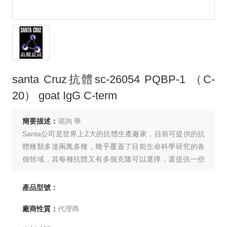
santa Cruz抗體sc-26054 PQBP-1 （C-
20） goat IgG C-term
簡要描述：
谘詢 華
Santa公司是世界上Z大的抗體生產廠家，目前可提供的抗
體種類多達兩萬多種，幾乎覆蓋了目前生命科學研究的各
個領域，其每種抗體又有多個克隆可以選擇，還提供一些
對應蛋白標準品及相關產品，如ABC試劑盒，各種標記二
抗，Western試劑盒，蛋白分子量Marker，核抽提
產品型號：
物等，為免疫學研究工作提供了極大的方便。
廠商性質：
代理商