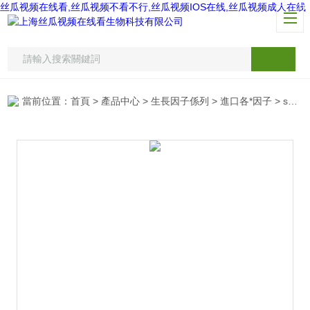
丝瓜视频在线看,丝瓜视频不看不行,丝瓜视频IOS在线,丝瓜视频成人在线
當前位置：
首頁
>
產品中心
>
生長因子係列
>
進口各*因子
> santa Cruz抗體sc-26054 PQBP-1 （C-20） goat IgG C-term