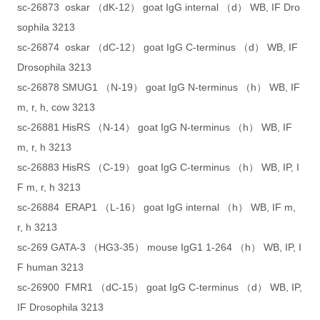
sc-26873 oskar （dK-12） goat IgG internal （d） WB, IF Dro
sophila 3213
sc-26874 oskar （dC-12） goat IgG C-terminus （d） WB, IF
Drosophila 3213
sc-26878 SMUG1 （N-19） goat IgG N-terminus （h） WB, IF
m, r, h, cow 3213
sc-26881 HisRS （N-14） goat IgG N-terminus （h） WB, IF
m, r, h 3213
sc-26883 HisRS （C-19） goat IgG C-terminus （h） WB, IP, I
F m, r, h 3213
sc-26884 ERAP1 （L-16） goat IgG internal （h） WB, IF m,
r, h 3213
sc-269 GATA-3 （HG3-35） mouse IgG1 1-264 （h） WB, IP, I
F human 3213
sc-26900 FMR1 （dC-15） goat IgG C-terminus （d） WB, IP,
IF Drosophila 3213