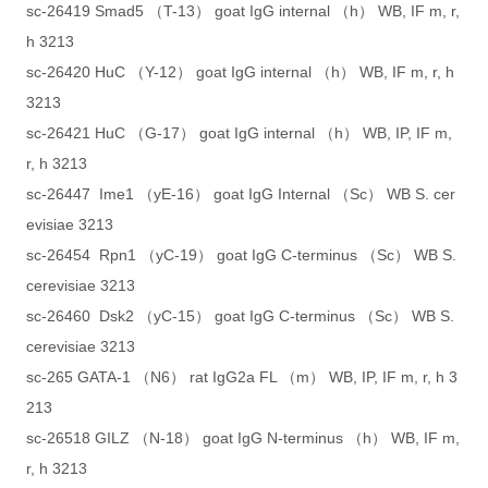
sc-26419 Smad5 （T-13） goat IgG internal （h） WB, IF m, r,
h 3213
sc-26420 HuC （Y-12） goat IgG internal （h） WB, IF m, r, h
3213
sc-26421 HuC （G-17） goat IgG internal （h） WB, IP, IF m,
r, h 3213
sc-26447 Ime1 （yE-16） goat IgG Internal （Sc） WB S. cer
evisiae 3213
sc-26454 Rpn1 （yC-19） goat IgG C-terminus （Sc） WB S.
cerevisiae 3213
sc-26460 Dsk2 （yC-15） goat IgG C-terminus （Sc） WB S.
cerevisiae 3213
sc-265 GATA-1 （N6） rat IgG2a FL （m） WB, IP, IF m, r, h 3
213
sc-26518 GILZ （N-18） goat IgG N-terminus （h） WB, IF m,
r, h 3213