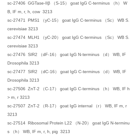
sc-27406 GGTase-IIβ （S-15） goat IgG C-terminus （h） W
B, IF m, r, h, cow 3213
sc-27471 PMS1 （yC-15） goat IgG C-terminus （Sc） WB S.
cerevisiae 3213
sc-27474 MLH1 （yC-20） goat IgG C-terminus （Sc） WB S.
cerevisiae 3213
sc-27476 SIR2 （dF-16） goat IgG N-terminus （d） WB, IF
Drosophila 3213
sc-27477 SIR2 （dC-16） goat IgG C-terminus （d） WB, IF
Drosophila 3213
sc-27506 ZnT-2 （C-17） goat IgG C-terminus （h） WB, IF h
> m, r 3213
sc-27507 ZnT-2 （R-17） goat IgG internal （r） WB, IF m, r
3213
sc-27514 Ribosomal Protein L22 （N-20） goat IgG N-terminu
s （h） WB, IF m, r, h, pig 3213