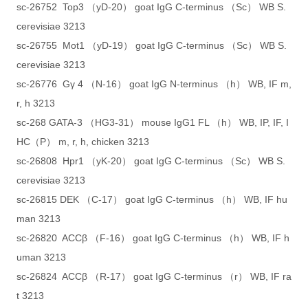
sc-26752 Top3 （yD-20） goat IgG C-terminus （Sc） WB S.
cerevisiae 3213
sc-26755 Mot1 （yD-19） goat IgG C-terminus （Sc） WB S.
cerevisiae 3213
sc-26776 Gγ 4 （N-16） goat IgG N-terminus （h） WB, IF m,
r, h 3213
sc-268 GATA-3 （HG3-31） mouse IgG1 FL （h） WB, IP, IF, I
HC（P） m, r, h, chicken 3213
sc-26808 Hpr1 （yK-20） goat IgG C-terminus （Sc） WB S.
cerevisiae 3213
sc-26815 DEK （C-17） goat IgG C-terminus （h） WB, IF hu
man 3213
sc-26820 ACCβ （F-16） goat IgG C-terminus （h） WB, IF h
uman 3213
sc-26824 ACCβ （R-17） goat IgG C-terminus （r） WB, IF ra
t 3213