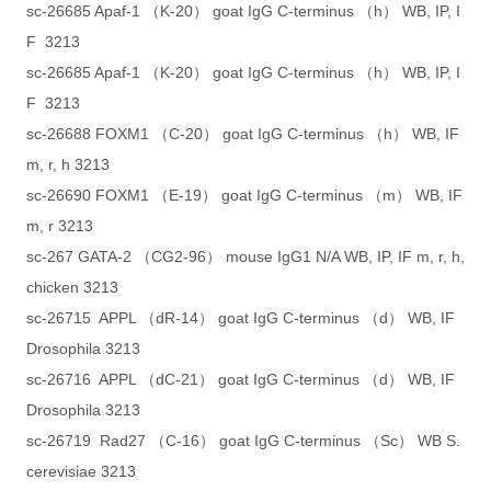
sc-26685 Apaf-1 （K-20） goat IgG C-terminus （h） WB, IP, I
F 3213
sc-26685 Apaf-1 （K-20） goat IgG C-terminus （h） WB, IP, I
F 3213
sc-26688 FOXM1 （C-20） goat IgG C-terminus （h） WB, IF
m, r, h 3213
sc-26690 FOXM1 （E-19） goat IgG C-terminus （m） WB, IF
m, r 3213
sc-267 GATA-2 （CG2-96） mouse IgG1 N/A WB, IP, IF m, r, h,
chicken 3213
sc-26715 APPL （dR-14） goat IgG C-terminus （d） WB, IF
Drosophila 3213
sc-26716 APPL （dC-21） goat IgG C-terminus （d） WB, IF
Drosophila 3213
sc-26719 Rad27 （C-16） goat IgG C-terminus （Sc） WB S.
cerevisiae 3213