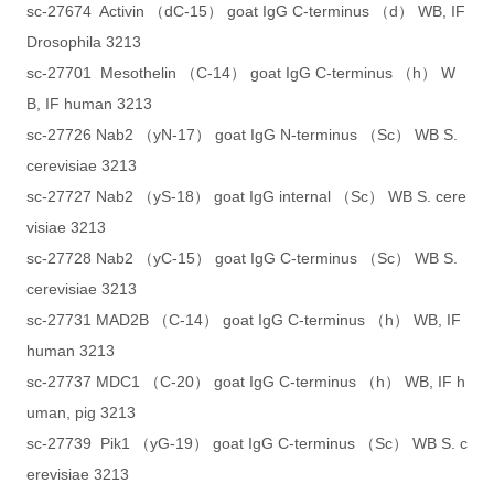
sc-27674 Activin （dC-15） goat IgG C-terminus （d） WB, IF
Drosophila 3213
sc-27701 Mesothelin （C-14） goat IgG C-terminus （h） W
B, IF human 3213
sc-27726 Nab2 （yN-17） goat IgG N-terminus （Sc） WB S.
cerevisiae 3213
sc-27727 Nab2 （yS-18） goat IgG internal （Sc） WB S. cere
visiae 3213
sc-27728 Nab2 （yC-15） goat IgG C-terminus （Sc） WB S.
cerevisiae 3213
sc-27731 MAD2B （C-14） goat IgG C-terminus （h） WB, IF
human 3213
sc-27737 MDC1 （C-20） goat IgG C-terminus （h） WB, IF h
uman, pig 3213
sc-27739 Pik1 （yG-19） goat IgG C-terminus （Sc） WB S. c
erevisiae 3213