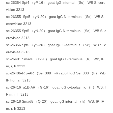
sc-26354 Spt4 （yP-16） goat IgG internal （Sc） WB S. cere
visiae 3213
sc-26355 Spt5 （yN-20） goat IgG N-terminus （Sc） WB S.
cerevisiae 3213
sc-26355 Spt5 （yN-20） goat IgG N-terminus （Sc） WB S. c
erevisiae 3213
sc-26356 Spt5 （yK-20） goat IgG C-terminus （Sc） WB S. c
erevisiae 3213
sc-26401 Smad6 （P-20） goat IgG C-terminus （h） WB, IF
m, r, h 3213
sc-26406-R p-AR （Ser 308）-R rabbit IgG Ser 308 （h） WB,
IF human 3213
sc-26416 α1B-AR （G-16） goat IgG cytoplasmic （h） WB, I
F m, r, h 3213
sc-26418 Smad5 （Q-20） goat IgG internal （h） WB, IP, IF
m, r, h 3213