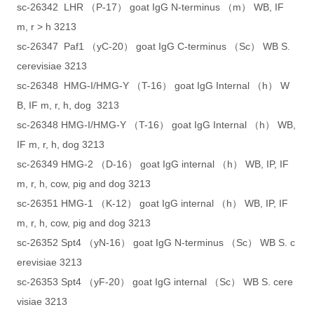
sc-26342 LHR （P-17） goat IgG N-terminus （m） WB, IF
m, r > h 3213
sc-26347 Paf1 （yC-20） goat IgG C-terminus （Sc） WB S.
cerevisiae 3213
sc-26348 HMG-I/HMG-Y （T-16） goat IgG Internal （h） W
B, IF m, r, h, dog 3213
sc-26348 HMG-I/HMG-Y （T-16） goat IgG Internal （h） WB,
IF m, r, h, dog 3213
sc-26349 HMG-2 （D-16） goat IgG internal （h） WB, IP, IF
m, r, h, cow, pig and dog 3213
sc-26351 HMG-1 （K-12） goat IgG internal （h） WB, IP, IF
m, r, h, cow, pig and dog 3213
sc-26352 Spt4 （yN-16） goat IgG N-terminus （Sc） WB S. c
erevisiae 3213
sc-26353 Spt4 （yF-20） goat IgG internal （Sc） WB S. cere
visiae 3213