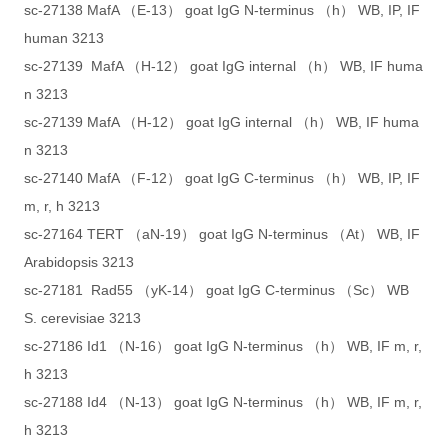
sc-27138 MafA （E-13） goat IgG N-terminus （h） WB, IP, IF
human 3213
sc-27139 MafA （H-12） goat IgG internal （h） WB, IF huma
n 3213
sc-27139 MafA （H-12） goat IgG internal （h） WB, IF huma
n 3213
sc-27140 MafA （F-12） goat IgG C-terminus （h） WB, IP, IF
m, r, h 3213
sc-27164 TERT （aN-19） goat IgG N-terminus （At） WB, IF
Arabidopsis 3213
sc-27181 Rad55 （yK-14） goat IgG C-terminus （Sc） WB
S. cerevisiae 3213
sc-27186 Id1 （N-16） goat IgG N-terminus （h） WB, IF m, r,
h 3213
sc-27188 Id4 （N-13） goat IgG N-terminus （h） WB, IF m, r,
h 3213