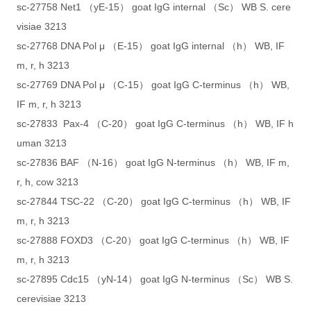
sc-27758 Net1 （yE-15） goat IgG internal （Sc） WB S. cere
visiae 3213
sc-27768 DNA Pol μ （E-15） goat IgG internal （h） WB, IF
m, r, h 3213
sc-27769 DNA Pol μ （C-15） goat IgG C-terminus （h） WB,
IF m, r, h 3213
sc-27833 Pax-4 （C-20） goat IgG C-terminus （h） WB, IF h
uman 3213
sc-27836 BAF （N-16） goat IgG N-terminus （h） WB, IF m,
r, h, cow 3213
sc-27844 TSC-22 （C-20） goat IgG C-terminus （h） WB, IF
m, r, h 3213
sc-27888 FOXD3 （C-20） goat IgG C-terminus （h） WB, IF
m, r, h 3213
sc-27895 Cdc15 （yN-14） goat IgG N-terminus （Sc） WB S.
cerevisiae 3213