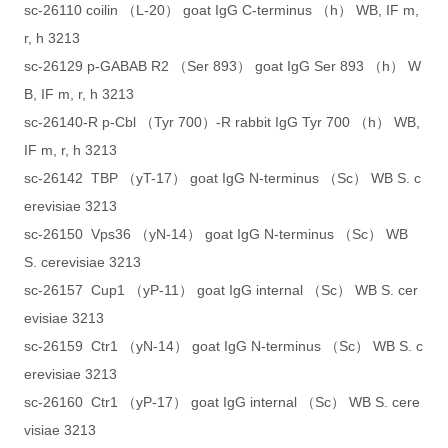
sc-26110 coilin （L-20） goat IgG C-terminus （h） WB, IF m,
r, h 3213
sc-26129 p-GABAB R2 （Ser 893） goat IgG Ser 893 （h） W
B, IF m, r, h 3213
sc-26140-R p-Cbl （Tyr 700）-R rabbit IgG Tyr 700 （h） WB,
IF m, r, h 3213
sc-26142 TBP （yT-17） goat IgG N-terminus （Sc） WB S. c
erevisiae 3213
sc-26150 Vps36 （yN-14） goat IgG N-terminus （Sc） WB
S. cerevisiae 3213
sc-26157 Cup1 （yP-11） goat IgG internal （Sc） WB S. cer
evisiae 3213
sc-26159 Ctr1 （yN-14） goat IgG N-terminus （Sc） WB S. c
erevisiae 3213
sc-26160 Ctr1 （yP-17） goat IgG internal （Sc） WB S. cere
visiae 3213