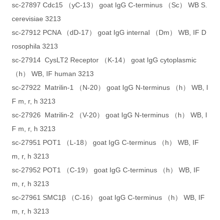
sc-27897 Cdc15 （yC-13） goat IgG C-terminus （Sc） WB S.
cerevisiae 3213
sc-27912 PCNA （dD-17） goat IgG internal （Dm） WB, IF D
rosophila 3213
sc-27914 CysLT2 Receptor （K-14） goat IgG cytoplasmic
（h） WB, IF human 3213
sc-27922 Matrilin-1 （N-20） goat IgG N-terminus （h） WB, I
F m, r, h 3213
sc-27926 Matrilin-2 （V-20） goat IgG N-terminus （h） WB, I
F m, r, h 3213
sc-27951 POT1 （L-18） goat IgG C-terminus （h） WB, IF
m, r, h 3213
sc-27952 POT1 （C-19） goat IgG C-terminus （h） WB, IF
m, r, h 3213
sc-27961 SMC1β （C-16） goat IgG C-terminus （h） WB, IF
m, r, h 3213