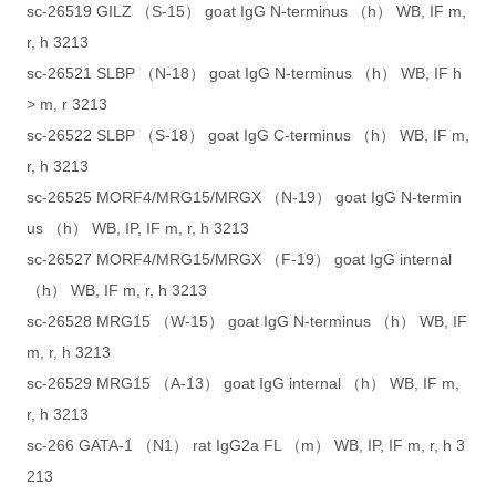
sc-26519 GILZ （S-15） goat IgG N-terminus （h） WB, IF m,
r, h 3213
sc-26521 SLBP （N-18） goat IgG N-terminus （h） WB, IF h
> m, r 3213
sc-26522 SLBP （S-18） goat IgG C-terminus （h） WB, IF m,
r, h 3213
sc-26525 MORF4/MRG15/MRGX （N-19） goat IgG N-termin
us （h） WB, IP, IF m, r, h 3213
sc-26527 MORF4/MRG15/MRGX （F-19） goat IgG internal
（h） WB, IF m, r, h 3213
sc-26528 MRG15 （W-15） goat IgG N-terminus （h） WB, IF
m, r, h 3213
sc-26529 MRG15 （A-13） goat IgG internal （h） WB, IF m,
r, h 3213
sc-266 GATA-1 （N1） rat IgG2a FL （m） WB, IP, IF m, r, h 3
213