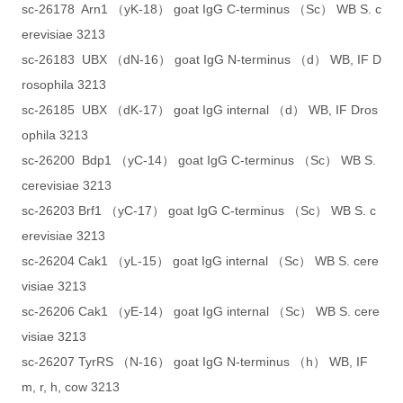
sc-26178 Arn1 （yK-18） goat IgG C-terminus （Sc） WB S. c
erevisiae 3213
sc-26183 UBX （dN-16） goat IgG N-terminus （d） WB, IF D
rosophila 3213
sc-26185 UBX （dK-17） goat IgG internal （d） WB, IF Dros
ophila 3213
sc-26200 Bdp1 （yC-14） goat IgG C-terminus （Sc） WB S.
cerevisiae 3213
sc-26203 Brf1 （yC-17） goat IgG C-terminus （Sc） WB S. c
erevisiae 3213
sc-26204 Cak1 （yL-15） goat IgG internal （Sc） WB S. cere
visiae 3213
sc-26206 Cak1 （yE-14） goat IgG internal （Sc） WB S. cere
visiae 3213
sc-26207 TyrRS （N-16） goat IgG N-terminus （h） WB, IF
m, r, h, cow 3213