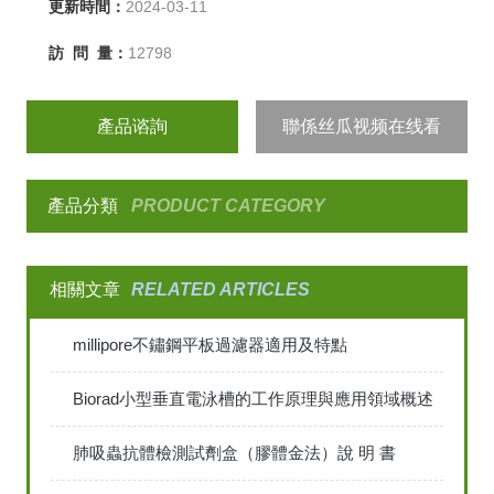
更新時間：
2024-03-11
訪 問 量：
12798
產品谘詢
聯係丝瓜视频在线看
產品分類
PRODUCT CATEGORY
相關文章
RELATED ARTICLES
millipore不鏽鋼平板過濾器適用及特點
Biorad小型垂直電泳槽的工作原理與應用領域概述
肺吸蟲抗體檢測試劑盒（膠體金法）說 明 書