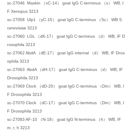
sc-27046 Maskin （xC-14） goat IgG C-terminus （x） WB, I
F Xenopus 3213
sc-27058 Ulp1 （yC-15） goat IgG C-terminus （Sc） WB S.
cerevisiae 3213
sc-27060 LGL （dK-17） goat IgG C-terminus （d） WB, IF D
rosophila 3213
sc-27062 AbdA （dE-17） goat IgG internal （d） WB, IF Dros
ophila 3213
sc-27063 AbdA （dH-17） goat IgG C-terminus （d） WB, IF
Drosophila 3213
sc-27069 Clock （dD-20） goat IgG C-terminus （Dm） WB, I
F Drosophila 3213
sc-27070 Clock （dC-17） goat IgG C-terminus （Dm） WB, I
F Drosophila 3213
sc-27083 AF-10 （N-18） goat IgG N-terminus （h） WB, IF
m, r, h 3213