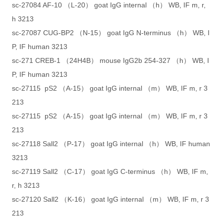
sc-27084 AF-10 （L-20） goat IgG internal （h） WB, IF m, r,
h 3213
sc-27087 CUG-BP2 （N-15） goat IgG N-terminus （h） WB, I
P, IF human 3213
sc-271 CREB-1 （24H4B） mouse IgG2b 254-327 （h） WB, I
P, IF human 3213
sc-27115 pS2 （A-15） goat IgG internal （m） WB, IF m, r 3
213
sc-27115 pS2 （A-15） goat IgG internal （m） WB, IF m, r 3
213
sc-27118 Sall2 （P-17） goat IgG internal （h） WB, IF human
3213
sc-27119 Sall2 （C-17） goat IgG C-terminus （h） WB, IF m,
r, h 3213
sc-27120 Sall2 （K-16） goat IgG internal （m） WB, IF m, r 3
213