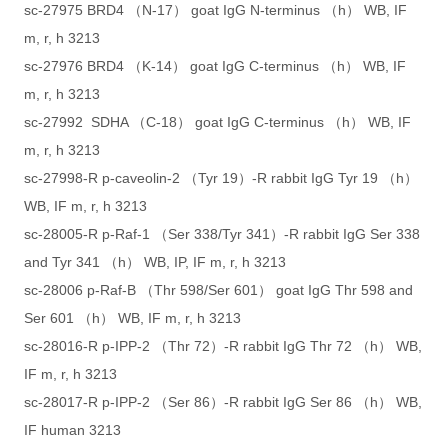
sc-27975 BRD4 （N-17） goat IgG N-terminus （h） WB, IF
m, r, h 3213
sc-27976 BRD4 （K-14） goat IgG C-terminus （h） WB, IF
m, r, h 3213
sc-27992 SDHA （C-18） goat IgG C-terminus （h） WB, IF
m, r, h 3213
sc-27998-R p-caveolin-2 （Tyr 19）-R rabbit IgG Tyr 19 （h）
WB, IF m, r, h 3213
sc-28005-R p-Raf-1 （Ser 338/Tyr 341）-R rabbit IgG Ser 338
and Tyr 341 （h） WB, IP, IF m, r, h 3213
sc-28006 p-Raf-B （Thr 598/Ser 601） goat IgG Thr 598 and
Ser 601 （h） WB, IF m, r, h 3213
sc-28016-R p-IPP-2 （Thr 72）-R rabbit IgG Thr 72 （h） WB,
IF m, r, h 3213
sc-28017-R p-IPP-2 （Ser 86）-R rabbit IgG Ser 86 （h） WB,
IF human 3213