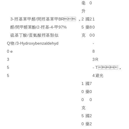
毫
0
升
3-羥基苯甲醛/間羥基苯甲
BR，
2
國
2
1
醛/間甲醛苯酚/2-羥基-4-甲
97%
5
藥
8
0
硫基丁酸/蛋氨酸羥基類似
克
0
0
Q
物/3-Hydroxybenzaldehyd
-
0
e
8
3
3
R
5
-
T，
5
4
避光
1
國
7
0
藥
0
0
0
克
5
國
2
0
藥
2