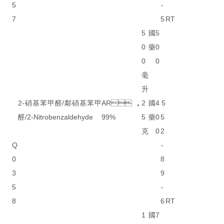
5
-
7
5
RT
5
國
5
0
藥
0
0
0
毫
升
2-硝基苯甲醛/鄰硝基苯甲
AR，
2
國
4
5
醛/2-Nitrobenzaldehyde
99%
5
藥
0
5
克
0
2
Q
-
0
8
3
9
5
-
8
6
RT
1
國
7