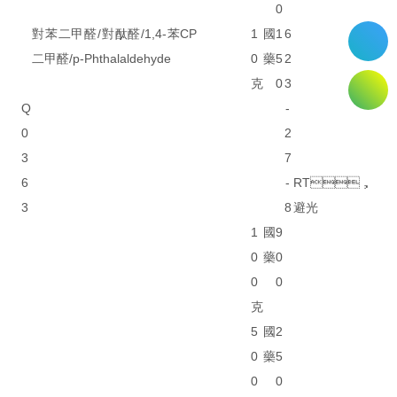
0
對苯二甲醛/對酞醛/1,4-苯
CP
1
國
1
6
二甲醛/p-Phthalaldehyde
0
藥
5
2
克
0
3
Q
-
0
2
3
7
6
-
RT，
3
8
避光
1
國
9
0
藥
0
0
0
克
5
國
2
0
藥
5
0
0