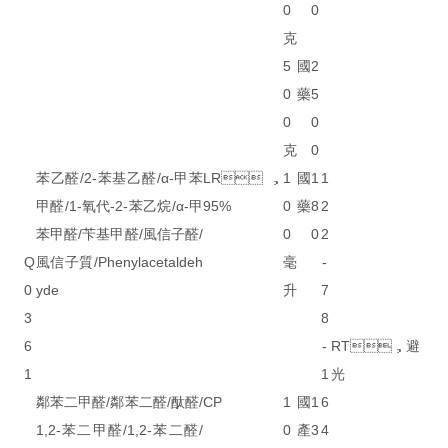
0
0
克
5
國
2
0
藥
5
0
0
克
0
苯乙醛/2-苯基乙醛/α-甲苯
LR，
1
國
1
1
甲醛/1-氧代-2-苯乙烷/α-甲
95%
0
藥
8
2
苯甲醛/苄基甲醛/風信子醛/
0
0
2
Q
風信子質/Phenylacetaldeh
毫
-
0
yde
升
7
3
8
6
-
RT，避
1
1
光
鄰苯二甲醛/鄰苯二醛/酞醛/
CP
1
國
1
6
1,2-苯二甲醛/1,2-苯二醛/
0
產
3
4