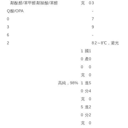
鄰酞醛/苯甲醛鄰羧酸/苯醛
克
0
3
Q
酸/OPA
-
0
7
3
9
6
-
2
8
2～8℃，避光
1
國
1
0
產
0
0
0
克
0
高純，98%
1
進
5
0
分
4
克
0
5
進
2
0
分
2
克
0