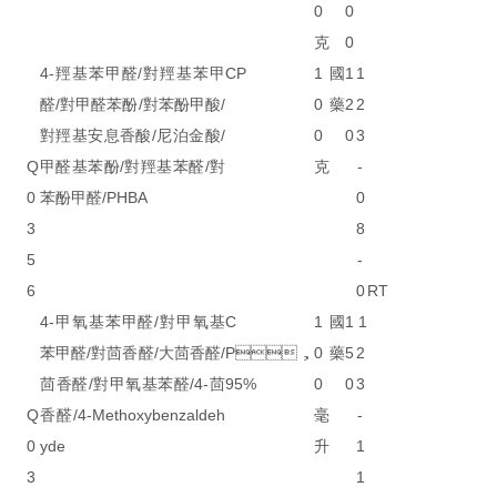
0
0
克
0
4-羥基苯甲醛/對羥基苯甲
CP
1
國
1
1
醛/對甲醛苯酚/對苯酚甲酸/
0
藥
2
2
對羥基安息香酸/尼泊金酸/
0
0
3
Q
甲醛基苯酚/對羥基苯醛/對
克
-
0
苯酚甲醛/PHBA
0
3
8
5
-
6
0
RT
4-甲氧基苯甲醛/對甲氧基
C
1
國
1
1
苯甲醛/對茴香醛/大茴香醛/
P，
0
藥
5
2
茴香醛/對甲氧基苯醛/4-茴
95%
0
0
3
Q
香醛/4-Methoxybenzaldeh
毫
-
0
yde
升
1
3
1