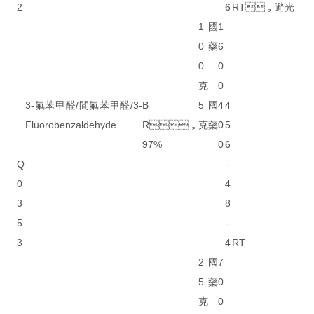
2
6
RT，避光
1
國
1
0
藥
6
0
0
克
0
3-氟苯甲醛/間氟苯甲醛/3-
B
5
國
4
4
Fluorobenzaldehyde
R，
克
藥
0
5
97%
0
6
Q
-
0
4
3
8
5
-
3
4
RT
2
國
7
5
藥
0
克
0