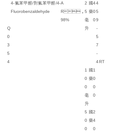
4-氟苯甲醛/對氟苯甲醛/4-
A
2
國
4
4
Fluorobenzaldehyde
R，
5
藥
0
5
98%
毫
0
9
Q
升
-
0
5
3
7
5
-
4
4
RT
1
國
1
0
藥
0
0
0
毫
0
升
5
國
2
0
藥
4
0
0