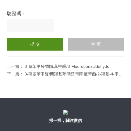
驗證碼：
請
輸
入
計算結果（填寫阿拉伯數
字），如：三加四=7
上一篇：
3-氟苯甲醛/間氟苯甲醛/3-Fluorobenzaldehyde
下一篇：
3-羥基苯甲醛/間羥基苯甲醛/間甲醛苯酚/2-羥基-4-甲硫基丁酸
掃一掃，關注微信