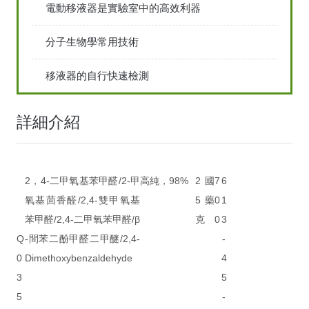
電動移液器是實驗室中的高效利器
分子生物學常用技術
移液器的自行快速檢測
詳細介紹
2，4-二甲氧基苯甲醛/2-甲
高純，98%
2
國
7
6
氧基茴香醛/2,4-雙甲氧基
5
藥
0
1
苯甲醛/2,4-二甲氧苯甲醛/β
克
0
3
Q
-間苯二酚甲醛二甲醚/2,4-
-
0
Dimethoxybenzaldehyde
4
3
5
5
-