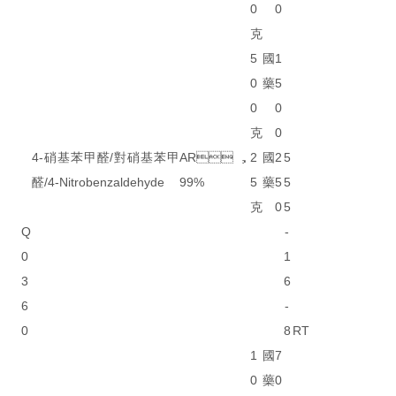
0
0
克
5
國
1
0
藥
5
0
0
克
0
4-硝基苯甲醛/對硝基苯甲
AR，
2
國
2
5
醛/4-Nitrobenzaldehyde
99%
5
藥
5
5
克
0
5
Q
-
0
1
3
6
6
-
0
8
RT
1
國
7
0
藥
0