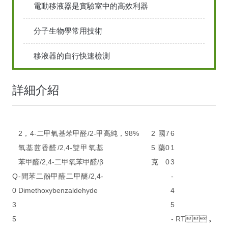
電動移液器是實驗室中的高效利器
分子生物學常用技術
移液器的自行快速檢測
詳細介紹
2，4-二甲氧基苯甲醛/2-甲
高純，98%
2
國
7
6
氧基茴香醛/2,4-雙甲氧基
5
藥
0
1
苯甲醛/2,4-二甲氧苯甲醛/β
克
0
3
Q
-間苯二酚甲醛二甲醚/2,4-
-
0
Dimethoxybenzaldehyde
4
3
5
5
-
RT，