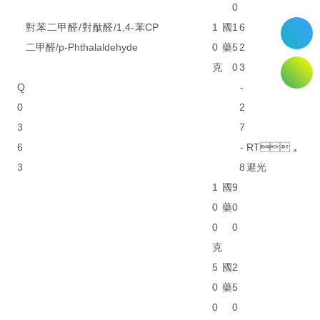
0
對苯二甲醛/對酞醛/1,4-苯
CP
1
國
1
6
二甲醛/p-Phthalaldehyde
0
藥
5
2
克
0
3
Q
-
0
2
3
7
6
-
RT，
3
8
避光
1
國
9
0
藥
0
0
0
克
5
國
2
0
藥
5
0
0