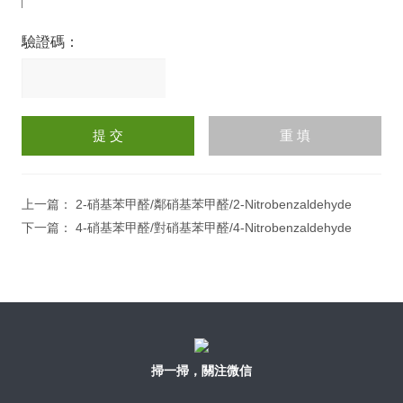
驗證碼：
請
輸
入
計算結果（填寫阿拉伯數
字），如：三加四=7
上一篇：
2-硝基苯甲醛/鄰硝基苯甲醛/2-Nitrobenzaldehyde
下一篇：
4-硝基苯甲醛/對硝基苯甲醛/4-Nitrobenzaldehyde
掃一掃，關注微信