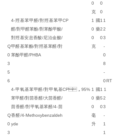
0
0
克
0
4-羥基苯甲醛/對羥基苯甲
CP
1
國
1
1
醛/對甲醛苯酚/對苯酚甲酸/
0
藥
2
2
對羥基安息香酸/尼泊金酸/
0
0
3
Q
甲醛基苯酚/對羥基苯醛/對
克
-
0
苯酚甲醛/PHBA
0
3
8
5
-
6
0
RT
4-甲氧基苯甲醛/對甲氧基
CP，95%
1
國
1
1
苯甲醛/對茴香醛/大茴香醛/
0
藥
5
2
茴香醛/對甲氧基苯醛/4-茴
0
0
3
Q
香醛/4-Methoxybenzaldeh
毫
-
0
yde
升
1
3
1