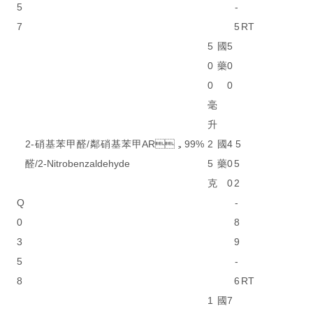
5
-
7
5
RT
5
國
5
0
藥
0
0
0
毫
升
2-硝基苯甲醛/鄰硝基苯甲
AR，99%
2
國
4
5
醛/2-Nitrobenzaldehyde
5
藥
0
5
克
0
2
Q
-
0
8
3
9
5
-
8
6
RT
1
國
7