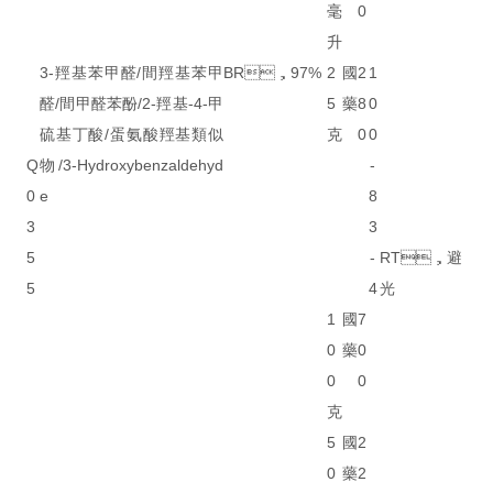
毫
0
升
3-羥基苯甲醛/間羥基苯甲
BR，97%
2
國
2
1
醛/間甲醛苯酚/2-羥基-4-甲
5
藥
8
0
硫基丁酸/蛋氨酸羥基類似
克
0
0
Q
物/3-Hydroxybenzaldehyd
-
0
e
8
3
3
5
-
RT，避
5
4
光
1
國
7
0
藥
0
0
0
克
5
國
2
0
藥
2