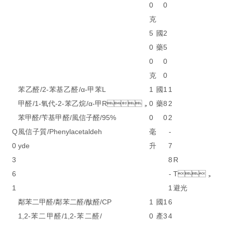
0
0
克
5
國
2
0
藥
5
0
0
克
0
苯乙醛/2-苯基乙醛/α-甲苯
L
1
國
1
1
甲醛/1-氧代-2-苯乙烷/α-甲
R，
0
藥
8
2
苯甲醛/苄基甲醛/風信子醛/
95%
0
0
2
Q
風信子質/Phenylacetaldeh
毫
-
0
yde
升
7
3
8
R
6
-
T，
1
1
避光
鄰苯二甲醛/鄰苯二醛/酞醛/
CP
1
國
1
6
1,2-苯二甲醛/1,2-苯二醛/
0
產
3
4