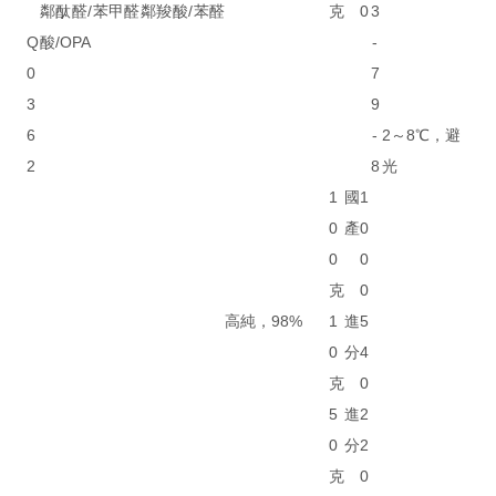
鄰酞醛/苯甲醛鄰羧酸/苯醛
克
0
3
Q
酸/OPA
-
0
7
3
9
6
-
2～8℃，避
2
8
光
1
國
1
0
產
0
0
0
克
0
高純，98%
1
進
5
0
分
4
克
0
5
進
2
0
分
2
克
0