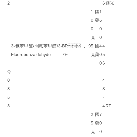
2
6
避光
1
國
1
0
藥
6
0
0
克
0
3-氟苯甲醛/間氟苯甲醛/3-
BR，9
5
國
4
4
Fluorobenzaldehyde
7%
克
藥
0
5
0
6
Q
-
0
4
3
8
5
-
3
4
RT
2
國
7
5
藥
0
克
0