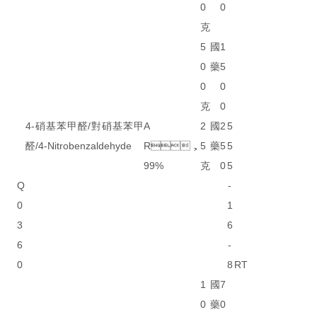
0
0
克
5
國
1
0
藥
5
0
0
克
0
4-硝基苯甲醛/對硝基苯甲
A
2
國
2
5
醛/4-Nitrobenzaldehyde
R，
5
藥
5
5
99%
克
0
5
Q
-
0
1
3
6
6
-
0
8
RT
1
國
7
0
藥
0