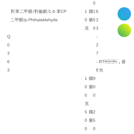
0
對苯二甲醛/對酞醛/1,4-苯
CP
1
國
1
6
二甲醛/p-Phthalaldehyde
0
藥
5
2
克
0
3
Q
-
0
2
3
7
6
-
RT，避
3
8
光
1
國
9
0
藥
0
0
0
克
5
國
2
0
藥
5
0
0