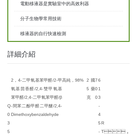
電動移液器是實驗室中的高效利器
分子生物學常用技術
移液器的自行快速檢測
詳細介紹
2，4-二甲氧基苯甲醛/2-甲
高純，98%
2
國
7
6
氧基茴香醛/2,4-雙甲氧基
5
藥
0
1
苯甲醛/2,4-二甲氧苯甲醛/β
克
0
3
Q
-間苯二酚甲醛二甲醚/2,4-
-
0
Dimethoxybenzaldehyde
4
3
5
R
5
-
T，