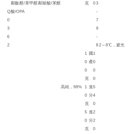
鄰酞醛/苯甲醛鄰羧酸/苯醛
克
0
3
Q
酸/OPA
-
0
7
3
9
6
-
2
8
2～8℃，避光
1
國
1
0
產
0
0
0
克
0
高純，98%
1
進
5
0
分
4
克
0
5
進
2
0
分
2
克
0