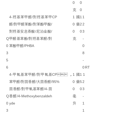
0
0
克
0
4-羥基苯甲醛/對羥基苯甲
CP
1
國
1
1
醛/對甲醛苯酚/對苯酚甲酸/
0
藥
2
2
對羥基安息香酸/尼泊金酸/
0
0
3
Q
甲醛基苯酚/對羥基苯醛/對
克
-
0
苯酚甲醛/PHBA
0
3
8
5
-
6
0
RT
4-甲氧基苯甲醛/對甲氧基
CP，
1
國
1
1
苯甲醛/對茴香醛/大茴香醛/
95%
0
藥
5
2
茴香醛/對甲氧基苯醛/4-茴
0
0
3
Q
香醛/4-Methoxybenzaldeh
毫
-
0
yde
升
1
3
1