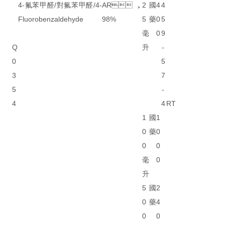
4-氟苯甲醛/對氟苯甲醛/4-
AR，
2
國
4
4
Fluorobenzaldehyde
98%
5
藥
0
5
毫
0
9
Q
升
-
0
5
3
7
5
-
4
4
RT
1
國
1
0
藥
0
0
0
毫
0
升
5
國
2
0
藥
4
0
0