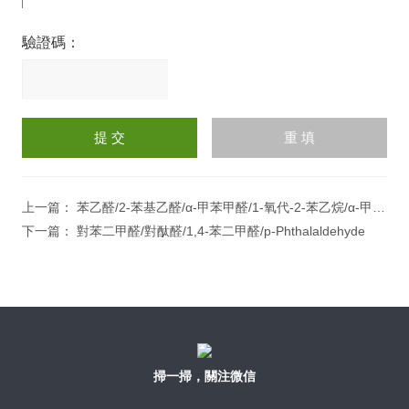
驗證碼：
請
輸
入
計算結果（填寫阿拉伯數
字），如：三加四=7
上一篇：
苯乙醛/2-苯基乙醛/α-甲苯甲醛/1-氧代-2-苯乙烷/α-甲苯甲醛/苄基甲醛
下一篇：
對苯二甲醛/對酞醛/1,4-苯二甲醛/p-Phthalaldehyde
掃一掃，關注微信