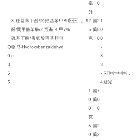
毫
0
升
3-羥基苯甲醛/間羥基苯甲
BR，9
2
國
2
1
醛/間甲醛苯酚/2-羥基-4-甲
7%
5
藥
8
0
硫基丁酸/蛋氨酸羥基類似
克
0
0
Q
物/3-Hydroxybenzaldehyd
-
0
e
8
3
3
5
-
RT，
5
4
避光
1
國
7
0
藥
0
0
0
克
5
國
2
0
藥
2