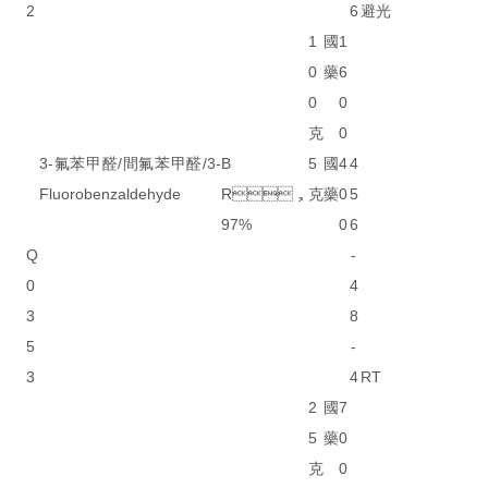
2
6
避光
1
國
1
0
藥
6
0
0
克
0
3-氟苯甲醛/間氟苯甲醛/3-
B
5
國
4
4
Fluorobenzaldehyde
R，
克
藥
0
5
97%
0
6
Q
-
0
4
3
8
5
-
3
4
RT
2
國
7
5
藥
0
克
0