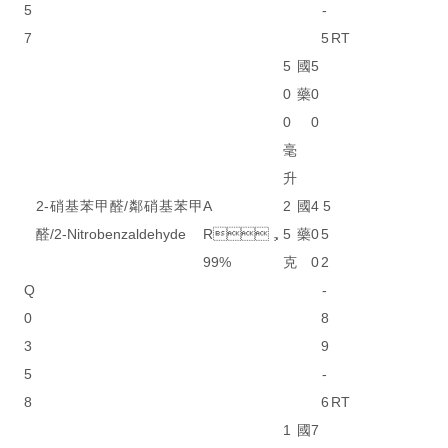
5
-
7
5
RT
5
國
5
0
藥
0
0
0
毫
升
2-硝基苯甲醛/鄰硝基苯甲
A
2
國
4
5
醛/2-Nitrobenzaldehyde
R，
5
藥
0
5
99%
克
0
2
Q
-
0
8
3
9
5
-
8
6
RT
1
國
7