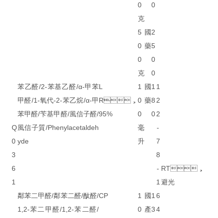
0
0
克
5
國
2
0
藥
5
0
0
克
0
苯乙醛/2-苯基乙醛/α-甲苯
L
1
國
1
1
甲醛/1-氧代-2-苯乙烷/α-甲
R，
0
藥
8
2
苯甲醛/苄基甲醛/風信子醛/
95%
0
0
2
Q
風信子質/Phenylacetaldeh
毫
-
0
yde
升
7
3
8
6
-
RT，
1
1
避光
鄰苯二甲醛/鄰苯二醛/酞醛/
CP
1
國
1
6
1,2-苯二甲醛/1,2-苯二醛/
0
產
3
4