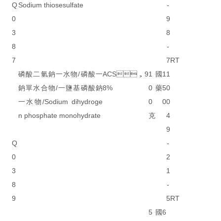
Q
Sodium thiosesulfate
-
0
9
3
8
8
-
7
7
RT
磷酸二氫鈉一水物/磷酸一
ACS，9
1
國
1
1
鈉單水合物/一鹽基磷酸鈉
8%
0
藥
5
0
一水物/Sodium dihydroge
0
0
0
n phosphate monohydrate
克
4
9
Q
-
0
2
3
1
8
-
9
5
RT
5
國
6