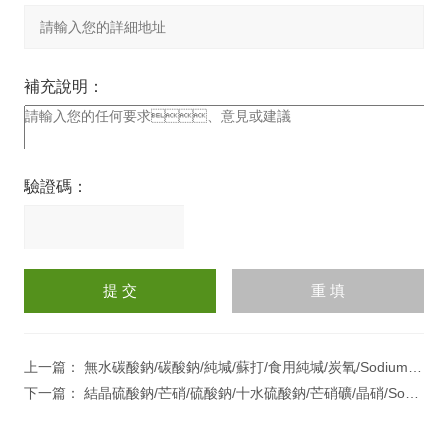
補充說明：
驗證碼：
請
輸
入
計算結果（填寫阿拉伯數
字），如：三加四=7
上一篇：
無水碳酸鈉/碳酸鈉/純堿/蘇打/食用純堿/炭氧/Sodium carbonate anhydrous
下一篇：
結晶硫酸鈉/芒硝/硫酸鈉/十水硫酸鈉/芒硝礦/晶硝/Sodium sulfafe decahydra