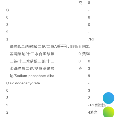
克
8
Q
-
0
8
3
0
9
-
1
7
RT
磷酸氫二鈉/磷酸二鈉/二鹽
AR，99%
5
國
3
1
基磷酸鈉/十二水合磷酸氫
0
藥
5
0
二鈉/十二水磷酸二鈉/十二
0
0
水磷酸氫二鈉/雙鹽基磷酸
克
3
鈉/Sodium phosphate diba
9
Q
sic dodecahydrate
-
0
3
3
2
9
-
RT，
2
4
避光