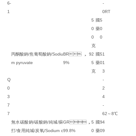
6-
-
1
0
RT
5
國
5
0
藥
0
0
0
克
丙酮酸鈉/焦葡萄酸鈉/Sodiu
BR，9
2
國
5
1
m pyruvate
9%
5
藥
0
1
克
3
Q
-
0
2
3
4
7
-
7
6
2～8℃
無水碳酸鈉/碳酸鈉/純堿/蘇
GR，
5
國
9
4
打/食用純堿/炭氧/Sodium c
99.8%
0
藥
0
9