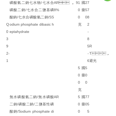
磷酸氫二鈉七水物/七水合
AR，9
1
國
2
7
磷酸二鈉/七水合二鹽基磷
8%
0
藥
5
7
酸鈉/七水合磷酸氫二鈉/SS
0
0
8
Q
odium phosphate dibasic h
克
2
0
eptahydrate
-
3
8
9
5
R
2-
-
T，
1
6
避光
5
國
5
0
藥
0
0
0
克
無水磷酸氫二鈉/無水磷酸
AR
5
國
7
7
二鈉/磷酸二鈉/二鹽基性磷
0
藥
0
5
酸鈉/Sodium phosphate di
0
5