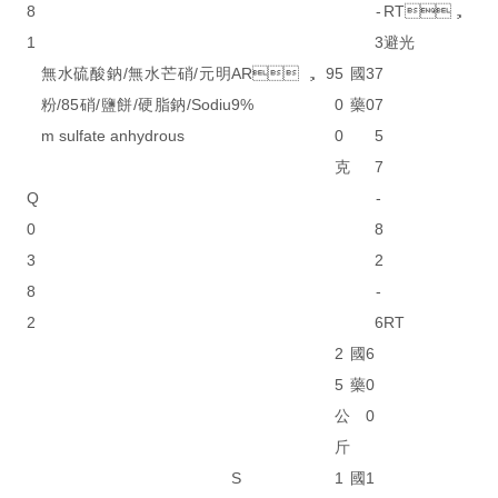
8
-
RT，
1
3
避光
無水硫酸鈉/無水芒硝/元明
AR，9
5
國
3
7
粉/85硝/鹽餅/硬脂鈉/Sodiu
9%
0
藥
0
7
m sulfate anhydrous
0
5
克
7
Q
-
0
8
3
2
8
-
2
6
RT
2
國
6
5
藥
0
公
0
斤
S
1
國
1