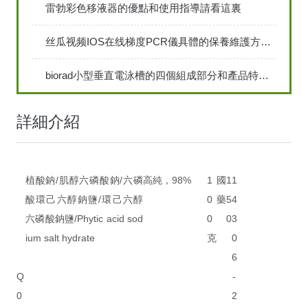
雷勃彩色移液器的優點和使用指導請看這裏
丝瓜视频IOS在线梯度PCR儀具體的保養維護方法是怎樣的
biorad小型垂直電泳槽的四個組成部分和產品特點說明
詳細介紹
植酸鈉/肌醇六磷酸鈉/六磷
高純，98%
1
國
1
1
酸環己六醇鈉鹽/環己六醇
0
藥
5
4
六磷酸鈉鹽/Phytic acid sod
0
0
3
ium salt hydrate
克
0
6
Q
-
0
2