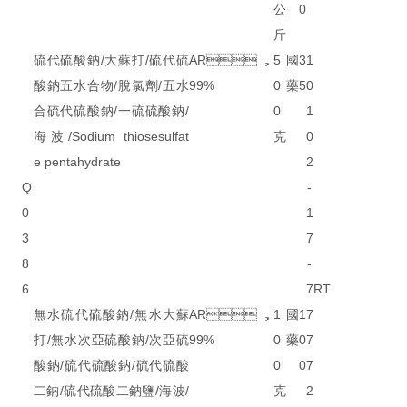
公
0
斤
硫代硫酸鈉/大蘇打/硫代硫
AR，
5
國
3
1
酸鈉五水合物/脫氯劑/五水
99%
0
藥
5
0
合硫代硫酸鈉/一硫硫酸鈉/
0
1
海波/Sodium thiosesulfat
克
0
e pentahydrate
2
Q
-
0
1
3
7
8
-
6
7
RT
無水硫代硫酸鈉/無水大蘇
AR，
1
國
1
7
打/無水次亞硫酸鈉/次亞硫
99%
0
藥
0
7
酸鈉/硫代硫酸鈉/硫代硫酸
0
0
7
二鈉/硫代硫酸二鈉鹽/海波/
克
2