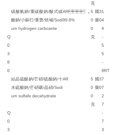
克
碳酸氫鈉/重碳酸鈉/酸式碳
AR，
5
國
3
1
酸鈉/小蘇打/重曹/焙堿/Sodi
99.8%
0
藥
0
4
um hydrogen carboante
0
4
Q
克
-
0
5
3
5
8
-
0
8
RT
結晶硫酸鈉/芒硝/硫酸鈉/十
AR
5
國
3
7
水硫酸鈉/芒硝礦/晶硝/Sodi
0
藥
0
7
um sulfafe decahydrate
0
2
克
7
Q
-
0
7
3
3