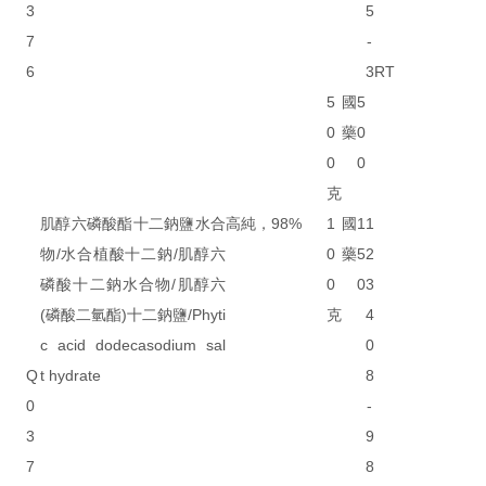
3
5
7
-
6
3
RT
5
國
5
0
藥
0
0
0
克
肌醇六磷酸酯十二鈉鹽水合
高純，98%
1
國
1
1
物/水合植酸十二鈉/肌醇六
0
藥
5
2
磷酸十二鈉水合物/肌醇六
0
0
3
(磷酸二氫酯)十二鈉鹽/Phyti
克
4
c acid dodecasodium sal
0
Q
t hydrate
8
0
-
3
9
7
8