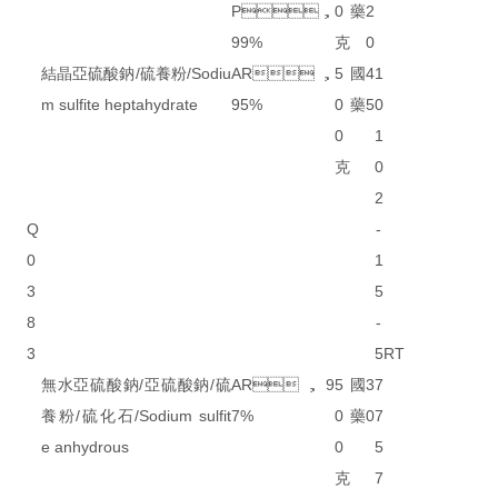
P，
0
藥
2
99%
克
0
結晶亞硫酸鈉/硫養粉/Sodiu
AR，
5
國
4
1
m sulfite heptahydrate
95%
0
藥
5
0
0
1
克
0
2
Q
-
0
1
3
5
8
-
3
5
RT
無水亞硫酸鈉/亞硫酸鈉/硫
AR，9
5
國
3
7
養粉/硫化石/Sodium sulfit
7%
0
藥
0
7
e anhydrous
0
5
克
7