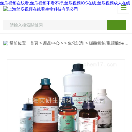
丝瓜视频在线看,丝瓜视频不看不行,丝瓜视频IOS在线,丝瓜视频成人在线
當前位置：
首頁
>
產品中心
> >
生化試劑
> 碳酸氫鈉/重碳酸鈉/酸式碳酸鈉/小蘇打/重曹/焙堿/Sodium hydrogen carboant