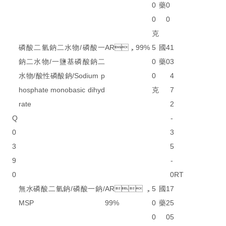
0
藥
0
0
0
克
磷酸二氫鈉二水物/磷酸一
AR，99%
5
國
4
1
鈉二水物/一鹽基磷酸鈉二
0
藥
0
3
水物/酸性磷酸鈉/Sodium p
0
4
hosphate monobasic dihyd
克
7
rate
2
Q
-
0
3
3
5
9
-
0
0
RT
無水磷酸二氫鈉/磷酸一鈉/
AR，
5
國
1
7
MSP
99%
0
藥
2
5
0
0
5