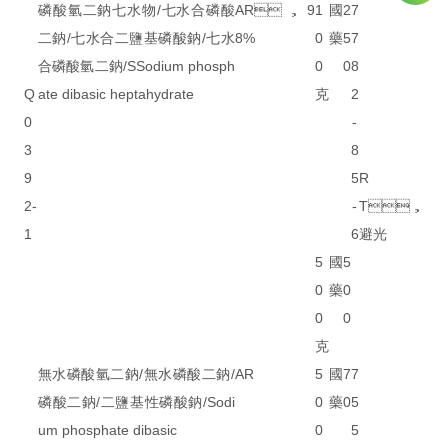
磷酸氫二鈉七水物/七水合磷酸
AR，9
1
國
2
7
二鈉/七水合二鹽基磷酸鈉/七水
8%
0
藥
5
7
合磷酸氫二鈉/SSodium phosph
0
0
8
Q
ate dibasic heptahydrate
克
2
0
-
3
8
9
5
R
2-
-
T，
1
6
避光
5
國
5
0
藥
0
0
0
克
無水磷酸氫二鈉/無水磷酸二鈉/
AR
5
國
7
7
磷酸二鈉/二鹽基性磷酸鈉/Sodi
0
藥
0
5
um phosphate dibasic
0
5