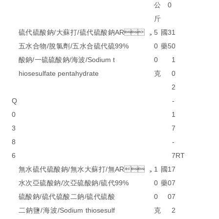
公
0
斤
硫代硫酸鈉/大蘇打/硫代硫酸鈉
AR，
5
國
3
1
五水合物/脫氯劑/五水合硫代硫
99%
0
藥
5
0
酸鈉/一硫硫酸鈉/海波/Sodium t
0
1
hiosesulfate pentahydrate
克
0
2
Q
-
0
1
3
7
8
-
6
7
RT
無水硫代硫酸鈉/無水大蘇打/無
AR，
1
國
1
7
水次亞硫酸鈉/次亞硫酸鈉/硫代
99%
0
藥
0
7
硫酸鈉/硫代硫酸二鈉/硫代硫酸
0
0
7
二鈉鹽/海波/Sodium thiosesulf
克
2