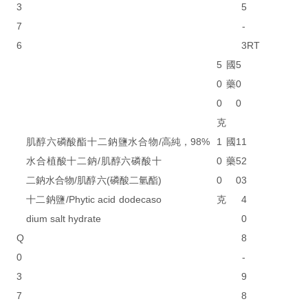
3
5
7
-
6
3
RT
5
國
5
0
藥
0
0
0
克
肌醇六磷酸酯十二鈉鹽水合物/
高純，98%
1
國
1
1
水合植酸十二鈉/肌醇六磷酸十
0
藥
5
2
二鈉水合物/肌醇六(磷酸二氫酯)
0
0
3
十二鈉鹽/Phytic acid dodecaso
克
4
dium salt hydrate
0
Q
8
0
-
3
9
7
8