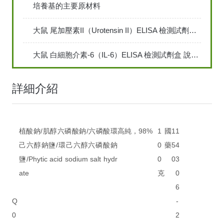
培養基的主要原材料
大鼠 尾加壓素II（Urotensin II）ELISA 檢測試劑說明書
大鼠 白細胞介素-6（IL-6）ELISA 檢測試劑盒 說明書
詳細介紹
植酸鈉/肌醇六磷酸鈉/六磷酸環
高純，98%
1
國
1
1
己六醇鈉鹽/環己六醇六磷酸鈉
0
藥
5
4
鹽/Phytic acid sodium salt hydr
0
0
3
ate
克
0
6
Q
-
0
2