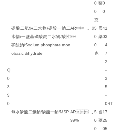
0
藥
0
0
0
克
磷酸二氫鈉二水物/磷酸一鈉二
AR，9
5
國
4
1
水物/一鹽基磷酸鈉二水物/酸性
9%
0
藥
0
3
磷酸鈉/Sodium phosphate mon
0
4
obasic dihydrate
克
7
2
Q
-
0
3
3
5
9
-
0
0
RT
無水磷酸二氫鈉/磷酸一鈉/MSP
AR，
5
國
1
7
99%
0
藥
2
5
0
0
5