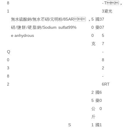
8
-
T，
1
3
避光
無水硫酸鈉/無水芒硝/元明粉/85
AR，
5
國
3
7
硝/鹽餅/硬脂鈉/Sodium sulfat
99%
0
藥
0
7
e anhydrous
0
5
克
7
Q
-
0
8
3
2
8
-
2
6
RT
2
國
6
5
藥
0
公
0
斤
S
1
國
1