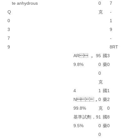
te anhydrous
0
7
Q
克
-
0
1
3
9
7
-
9
8
RT
AR，9
5
國
3
9.8%
0
藥
0
0
克
4
1
國
1
N，
0
藥
2
99.8%
克
0
基準試劑，9
1
國
8
9.5%
0
藥
0
0