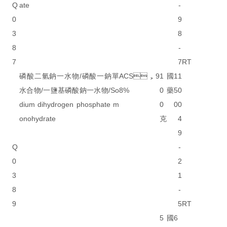
Q
ate
-
0
9
3
8
8
-
7
7
RT
磷酸二氫鈉一水物/磷酸一鈉單
ACS，9
1
國
1
1
水合物/一鹽基磷酸鈉一水物/So
8%
0
藥
5
0
dium dihydrogen phosphate m
0
0
0
onohydrate
克
4
9
Q
-
0
2
3
1
8
-
9
5
RT
5
國
6