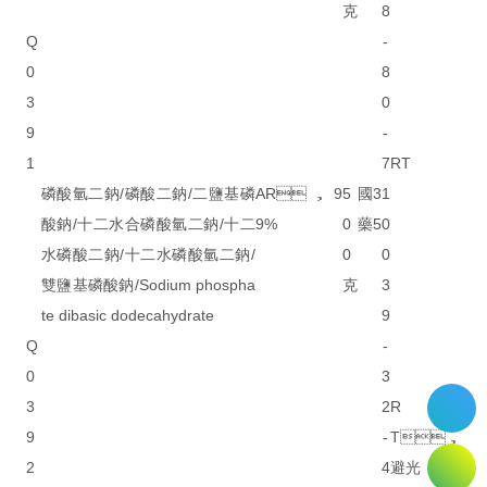
克
8
Q
-
0
8
3
0
9
-
1
7
RT
磷酸氫二鈉/磷酸二鈉/二鹽基磷
AR，9
5
國
3
1
酸鈉/十二水合磷酸氫二鈉/十二
9%
0
藥
5
0
水磷酸二鈉/十二水磷酸氫二鈉/
0
0
雙鹽基磷酸鈉/Sodium phospha
克
3
te dibasic dodecahydrate
9
Q
-
0
3
3
2
R
9
-
T，
2
4
避光