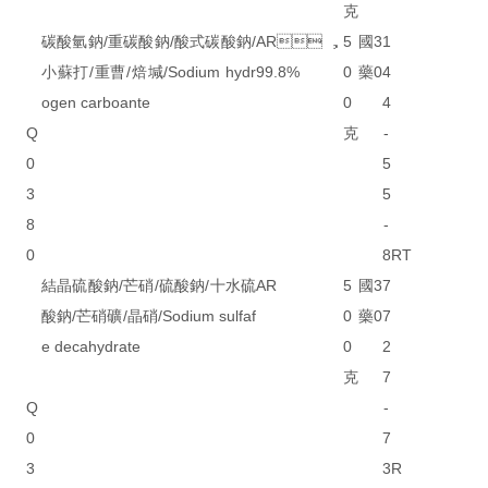
克
碳酸氫鈉/重碳酸鈉/酸式碳酸鈉/
AR，
5
國
3
1
小蘇打/重曹/焙堿/Sodium hydr
99.8%
0
藥
0
4
ogen carboante
0
4
Q
克
-
0
5
3
5
8
-
0
8
RT
結晶硫酸鈉/芒硝/硫酸鈉/十水硫
AR
5
國
3
7
酸鈉/芒硝礦/晶硝/Sodium sulfaf
0
藥
0
7
e decahydrate
0
2
克
7
Q
-
0
7
3
3
R