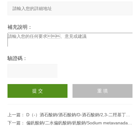
補充說明：
驗證碼：
請
輸
入
計算結果（填寫阿拉伯數
字），如：三加四=7
上一篇：
D（-）酒石酸鈉/酒石酸鈉/D-酒石酸鈉/2,3-二羥基丁二酸鈉
下一篇：
偏釩酸鈉/二水偏釩酸鈉/釩酸鈉/Sodium metavanadate dihydrate