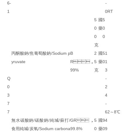
6-
-
1
0
RT
5
國
5
0
藥
0
0
0
克
丙酮酸鈉/焦葡萄酸鈉/Sodium p
B
2
國
5
1
yruvate
R，
5
藥
0
1
99%
克
3
Q
-
0
2
3
4
7
-
7
6
2～8℃
無水碳酸鈉/碳酸鈉/純堿/蘇打/
GR，
5
國
9
4
食用純堿/炭氧/Sodium carbona
99.8%
0
藥
0
9