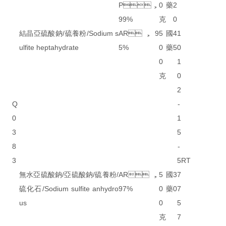
P，
0
藥
2
99%
克
0
結晶亞硫酸鈉/硫養粉/Sodium s
AR，9
5
國
4
1
ulfite heptahydrate
5%
0
藥
5
0
0
1
克
0
2
Q
-
0
1
3
5
8
-
3
5
RT
無水亞硫酸鈉/亞硫酸鈉/硫養粉/
AR，
5
國
3
7
硫化石/Sodium sulfite anhydro
97%
0
藥
0
7
us
0
5
克
7