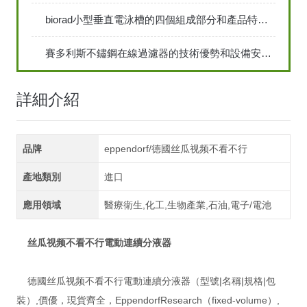
biorad小型垂直電泳槽的四個組成部分和產品特點說明
賽多利斯不鏽鋼在線過濾器的技術優勢和設備安裝方法
詳細介紹
品牌
eppendorf/德國丝瓜视频不看不行
產地類別
進口
應用領域
醫療衛生,化工,生物產業,石油,電子/電池
丝瓜视频不看不行電動連續分液器
德國丝瓜视频不看不行電動連續分液器（型號|名稱|規格|包
裝）,價優，現貨齊全，EppendorfResearch（fixed-volume）,