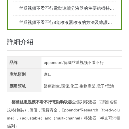
丝瓜视频不看不行電動連續分液器的主要結構特點和應用
丝瓜视频不看不行8道移液器移液的方法及維護保養工作
詳細介紹
品牌
eppendorf/德國丝瓜视频不看不行
產地類別
進口
應用領域
醫療衛生,環保,化工,生物產業,電子/電池
德國丝瓜视频不看不行電動助吸器
全係列移液器（型號|名稱|
規格|包裝）,價優，現貨齊全，EppendorfResearch（fixed-volu
me）,（adjustable）and（multi-channel）移液器（半支可消毒
係列）