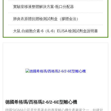
實驗室移液整體解決方案-瓶口分配器
肺炎衣原體抗體檢測試劑盒（膠體金法）
大鼠 白細胞介素-6（IL-6）ELISA 檢測試劑盒說明書
德國希格瑪/西格瑪2-6/2-6E型離心機
德國SIGMA公司是世界著名的專業離心機生產廠家之一，始建於